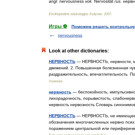
angl
.
nervousness
vok
.
Nervosität
rus
.
нервн
Enciklopedinis
edukologijos
žodynas
.
2007
.
Игры ⚽
Поможем решить контрольну
nervousness
Look at other dictionaries:
НЕРВНОСТЬ
— НЕРВНОСТЬ, нервности, мн. 
движений. 2. Повышенная болезненная чу
раздражительность, впечатлительность. 
Ушакова
нервность
— беспокойность, импульсивнос
лихорадочность, порывистость, слабонерв
нервность нервозность Словарь синонимо
НЕРВНОСТЬ
— НЕРВНОСТЬ, не имеющее с
обозначения многочисленных нервно псих.
поражением центральной или периферич