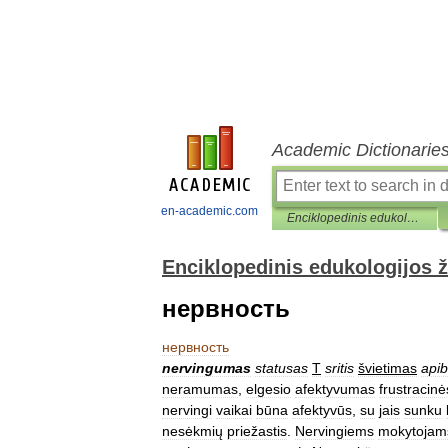
Academic Dictionarie
en-academic.com
Enciklopedinis edukologijos žodynas
Enciklopedinis edukologijos 
нервность
нервность
nervingumas
statusas
T
sritis
švietimas
apib
neramumas
,
elgesio
afektyvumas
frustracin
nervingi
vaikai
būna
afektyvūs
,
su
jais
sunku
nesėkmių
priežastis
.
Nervingiems
mokytojam