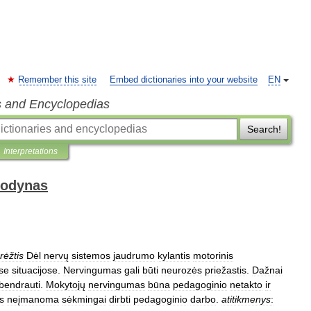
Remember this site
Embed dictionaries into your website
EN
s and Encyclopedias
Search!
Interpretations
žodynas
rėžtis
Dėl
nervų
sistemos
jaudrumo
kylantis
motorinis
ėse
situacijose
.
Nervingumas
gali
būti
neurozės
priežastis
.
Dažnai
bendrauti
.
Mokytojų
nervingumas
būna
pedagoginio
netakto
ir
s
neįmanoma
sėkmingai
dirbti
pedagoginio
darbo
.
atitikmenys
: