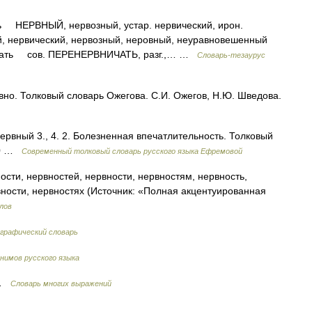
ЕРВНЫЙ, нервозный, устар. нервический, ирон.
нервический, нервозный, неровный, неуравновешенный
овать сов. ПЕРЕНЕРВНИЧАТЬ, разг.,… …
Словарь-тезаурус
вно. Толковый словарь Ожегова. С.И. Ожегов, Н.Ю. Шведова.
нервный 3., 4. 2. Болезненная впечатлительность. Толковый
000 …
Современный толковый словарь русского языка Ефремовой
ости, нервностей, нервности, нервностям, нервность,
вности, нервностях (Источник: «Полная акцентуированная
лов
графический словарь
нимов русского языка
ж …
Словарь многих выражений