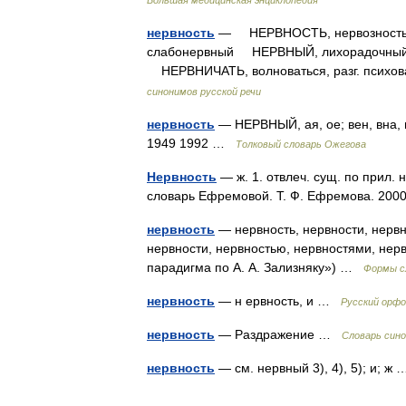
Большая медицинская энциклопедия
нервность
— НЕРВНОСТЬ, нервозность Н
слабонервный НЕРВНЫЙ, лихорадочный, 
НЕРВНИЧАТЬ, волноваться, разг. псих
синонимов русской речи
нервность
— НЕРВНЫЙ, ая, ое; вен, вна, 
1949 1992 …
Толковый словарь Ожегова
Нервность
— ж. 1. отвлеч. сущ. по прил. 
словарь Ефремовой. Т. Ф. Ефремова. 2
нервность
— нервность, нервности, нервн
нервности, нервностью, нервностями, нер
парадигма по А. А. Зализняку») …
Формы с
нервность
— н ервность, и …
Русский орфо
нервность
— Раздражение …
Словарь сино
нервность
— см. нервный 3), 4), 5); и; 