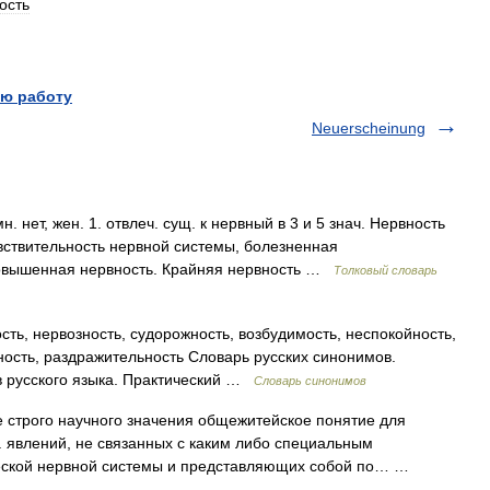
ость
ю работу
Neuerscheinung
нет, жен. 1. отвлеч. сущ. к нервный в 3 и 5 знач. Нервность
вствительность нервной системы, болезненная
Повышенная нервность. Крайняя нервность …
Толковый словарь
ть, нервозность, судорожность, возбудимость, неспокойность,
ность, раздражительность Словарь русских синонимов.
в русского языка. Практический …
Словарь синонимов
трого научного значения общежитейское понятие для
 явлений, не связанных с каким либо специальным
еской нервной системы и представляющих собой по… …